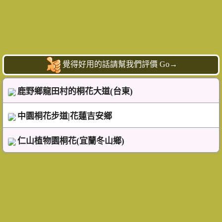
覺得好用的話請幫我們評價 Go→
鹿野鄉龍田村的桐花大道(台東)
中園桐花步道|花蓮吉安鄉
仁山植物園桐花(宜蘭冬山鄉)